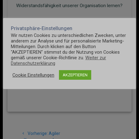
Widerstandsfähigkeit unserer Organisation lernen?
Privatsphäre-Einstellungen
0
10. November 2021
Wir nutzen Cookies zu unterschiedlichen Zwecken, unter
anderem zur Analyse und für personalisierte Marketing-
Mitteilungen. Durch klicken auf den Button
"AKZEPTIEREN" stimmst du der Nutzung von Cookies
gemäß unserer Cookie-Richtlinie zu.
Weiter zur
Keine Kommentare
Datenschutzerklärung
Cookie Einstellungen
AKZEPTIEREN
Kommentar hinzufügen
Beitragsnavigation
Vorheriger
Vorherige:
Agiler