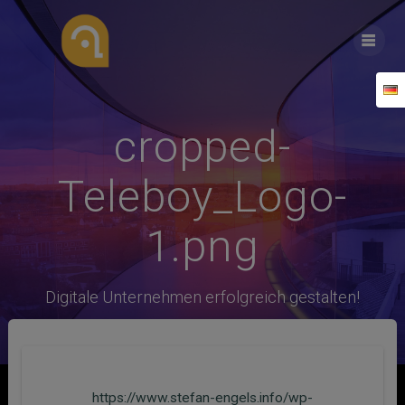
Zum
Inhalt
springen
cropped-
Teleboy_Logo-
1.png
Digitale Unternehmen erfolgreich gestalten!
https://www.stefan-engels.info/wp-