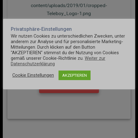
content/uploads/2019/01/cropped-
Teleboy_Logo-1.png
Privatsphäre-Einstellungen
Wir nutzen Cookies zu unterschiedlichen Zwecken, unter
0
20. Januar 2019
anderem zur Analyse und für personalisierte Marketing-
Mitteilungen. Durch klicken auf den Button
"AKZEPTIEREN" stimmst du der Nutzung von Cookies
gemäß unserer Cookie-Richtlinie zu.
Weiter zur
Datenschutzerklärung
Keine Kommentare
Cookie Einstellungen
AKZEPTIEREN
Kommentar hinzufügen
Beitragsnavigation