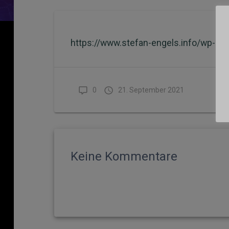
https://www.stefan-engels.info/wp-co
0
21. September 2021
Keine Kommentare